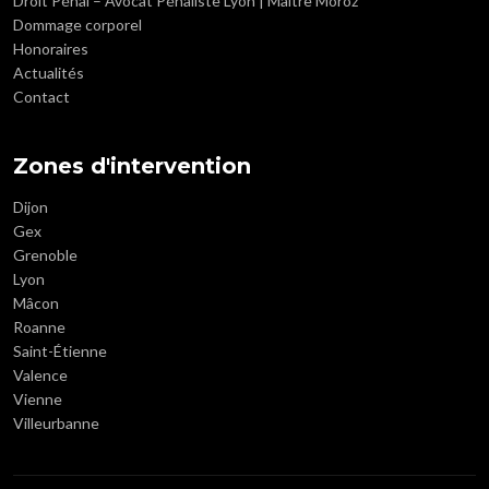
Droit Pénal – Avocat Pénaliste Lyon | Maître Moroz
Dommage corporel
Honoraires
Actualités
Contact
Zones d'intervention
Dijon
Gex
Grenoble
Lyon
Mâcon
Roanne
Saint-Étienne
Valence
Vienne
Villeurbanne