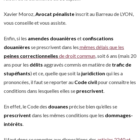
Xavier Moroz,
Avocat pénaliste
inscrit au Barreau de LYON,
vous conseille et vous assiste.
Enfin, si les
amendes douanières
et
confiscations
douanières
se prescrivent dans les
mêmes délais que les
peines
correctionnelles
de droit commun
, soit 6 ans (mais 20
ans pour les
délits
aggravés commis en matière de
trafic de
stupéfiants
) et ce, quelle que soit la
juridiction
qui les a
prononcées, il faut se reporter au
Code
civil
pour connaître les
conditions dans lesquelles elles se
prescrivent
.
En effet, le Code des
douanes
précise bien qu’elles se
prescrivent
dans les mêmes conditions que les
dommages-
intérêts
.
Il faut donc se reporter aux dispositions des
articles 2240 et