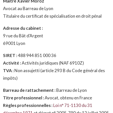
Maître Xavier Moroz
Avocat au Barreau de Lyon
Titulaire du certificat de spécialisation en droit pénal
Adresse du cabinet :
9 rue du Bât d’Argent
69001 Lyon
SIRET :
488 944 851 000 36
Activité :
Activités juridiques (NAF 6910Z)
TVA :
Non assujetti (article 293 B du Code général des
impôts)
Barreau de rattachement :
Barreau de Lyon
Titre professionnel :
Avocat, obtenu en France
Règles professionnelles :
Loi n° 71-1130 du 31
décembre 1971
et décret n° 2005-790 du 12 juillet 2005