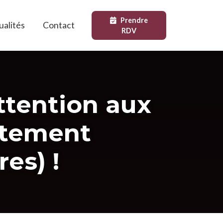
Prendre
ualités
Contact
RDV
ttention aux
itement
es) !