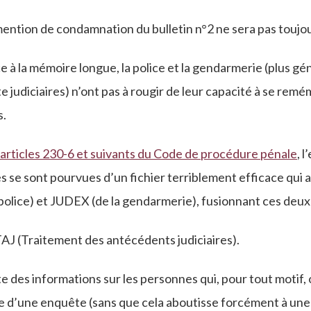
ention de condamnation du bulletin n°2 ne sera pas toujour
tice à la mémoire longue, la police et la gendarmerie (plus g
e judiciaires) n’ont pas à rougir de leur capacité à se rem
s.
articles 230-6 et suivants du Code de procédure pénale
, 
res se sont pourvues d’un fichier terriblement efficace qui 
 police) et JUDEX (de la gendarmerie), fusionnant ces deux 
r TAJ (Traitement des antécédents judiciaires).
e des informations sur les personnes qui, pour tout motif, 
re d’une enquête (sans que cela aboutisse forcément à un