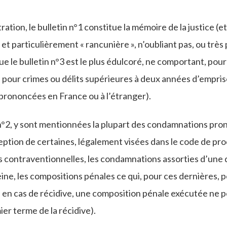
ustration, le bulletin n°1 constitue la mémoire de la justice (et
t particulièrement « rancunière », n’oubliant pas, ou très 
ue le bulletin n°3 est le plus édulcoré, ne comportant, pour 
 pour crimes ou délits supérieures à deux années d’empr
é prononcées en France ou à l’étranger).
n°2, y sont mentionnées la plupart des condamnations pro
exception de certaines, légalement visées dans le code de pr
s contraventionnelles, les condamnations assorties d’une 
ne, les compositions pénales ce qui, pour ces dernières, p
en cas de récidive, une composition pénale exécutée ne p
er terme de la récidive).