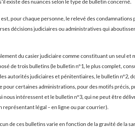
’il existe des nuances selon le type de bulletin concerné.
est, pour chaque personne, le relevé des condamnations p
rses décisions judiciaires ou administratives qui aboutisse
ralement du casier judiciaire comme constituant un seul et
osé de trois bulletins (le bulletin n°1, le plus complet, cons
es autorités judiciaires et pénitentiaires, le bulletin n°2, d
e pour certaines administrations, pour des motifs précis, 
i nous intéressent et le bulletin n°3, qui ne peut être déli
 représentant légal – en ligne ou par courrier).
n de ces bulletins varie en fonction de la gravité de la sa