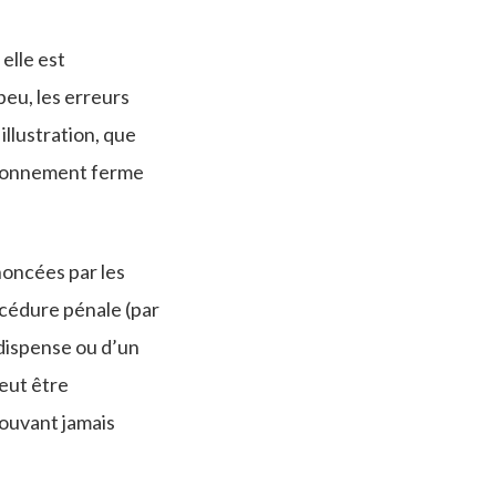
 elle est
peu, les erreurs
illustration, que
isonnement ferme
noncées par les
océdure pénale (par
dispense ou d’un
eut être
ouvant jamais