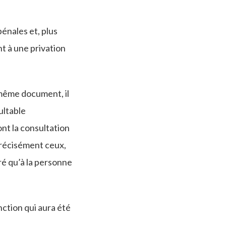
énales et, plus
nt à une privation
 même document, il
ultable
ont la consultation
précisément ceux,
vré qu’à la personne
nction qui aura été