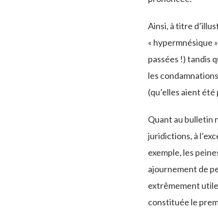
Ainsi, à titre d’ill
« hypermnésique » e
passées !) tandis q
les condamnations
(qu’elles aient ét
Quant au bulletin 
juridictions, à l’
exemple, les peine
ajournement de pei
extrêmement utile 
constituée le premi