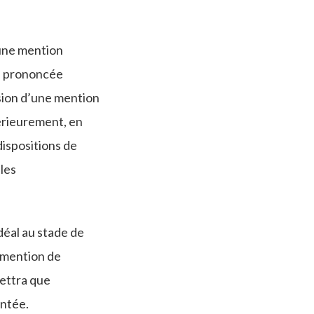
’une mention
on prononcée
lusion d’une mention
térieurement, en
dispositions de
 les
idéal au stade de
e mention de
mettra que
entée.