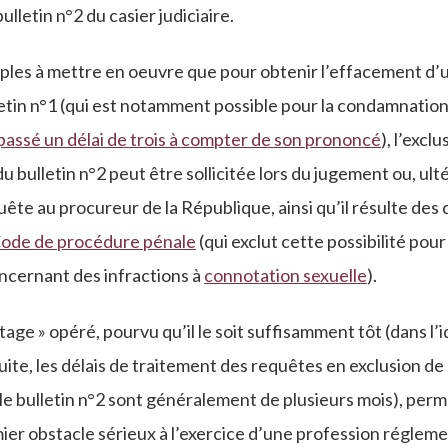
letin n°2 du casier judiciaire.
ples à mettre en oeuvre que pour obtenir l’effacement d
lletin n°1 (qui est notamment possible pour la condamnati
passé un délai de trois à compter de son prononcé
), l’exc
 bulletin n°2 peut être sollicitée lors du jugement ou, ul
ête au procureur de la République, ainsi qu’il résulte des 
Code de procédure pénale
(qui exclut cette possibilité pour
cernant des infractions à
connotation sexuelle
).
tage » opéré, pourvu qu’il le soit suffisamment tôt (dans l’
suite, les délais de traitement des requêtes en exclusion d
e bulletin n°2 sont généralement de plusieurs mois), per
mier obstacle sérieux à l’exercice d’une profession réglem