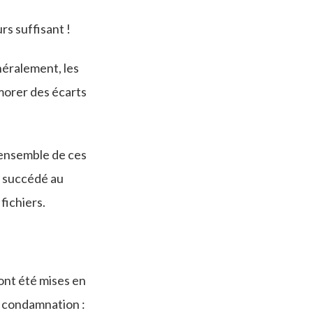
s suffisant !
énéralement, les
émorer des écarts
l’ensemble de ces
a succédé au
fichiers.
ont été mises en
e condamnation :