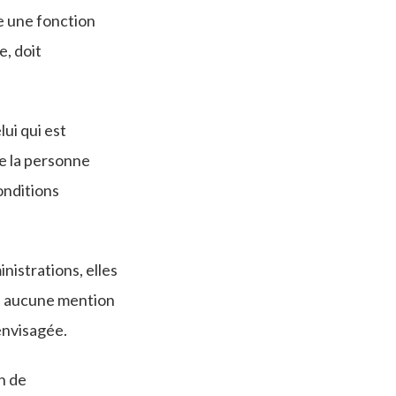
re une fonction
e, doit
lui qui est
ue la personne
onditions
nistrations, elles
te aucune mention
envisagée.
n de