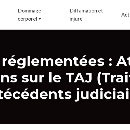
Dommage
Diffamation et
Act
corporel
injure
 réglementées : A
ns sur le TAJ (Tra
técédents judiciair