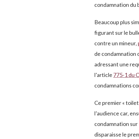
condamnation du bul
Beaucoup plus sim
figurant sur le bu
contre un mineur,
de condamnation du
adressant une requ
l’article
775-1 du 
condamnations con
Ce premier « toilet
l’audience car, en
condamnation sur l
disparaisse le pre