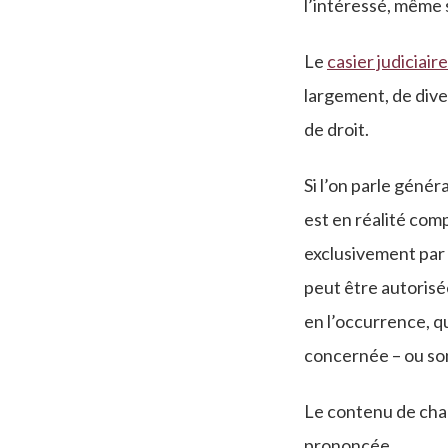
l’intéressé, même s
Le
casier judiciaire
largement, de dive
de droit.
Si l’on parle géné
est en réalité comp
exclusivement par l
peut être autorisé
en l’occurrence, qu
concernée – ou son
Le contenu de chacu
prononcée.