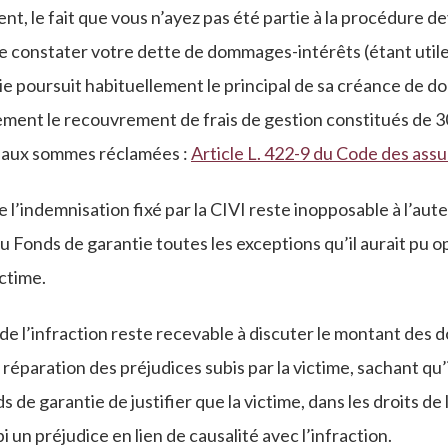
nt, le fait que vous n’ayez pas été partie à la procédure de
de constater votre dette de dommages-intérêts (étant uti
ie poursuit habituellement le principal de sa créance de 
ement le recouvrement de frais de gestion constitués de 30
r aux sommes réclamées :
Article L. 422-9 du Code des ass
e l’indemnisation fixé par la CIVI reste inopposable à l’aute
u Fonds de garantie toutes les exceptions qu’il aurait pu 
ictime.
ur de l’infraction reste recevable à discuter le montant de
 réparation des préjudices subis par la victime, sachant qu’
de garantie de justifier que la victime, dans les droits de l
i un préjudice en lien de causalité avec l’infraction.