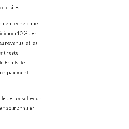
inatoire.
règlement échelonné
minimum 10 % des
es revenus, et les
ent reste
 le Fonds de
 non-paiement
ble de consulter un
ler pour annuler