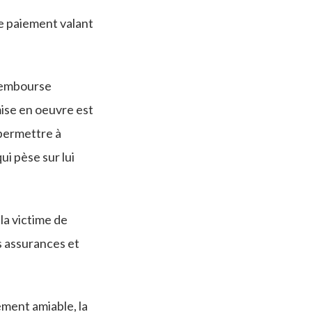
de paiement valant
 rembourse
 mise en oeuvre est
à permettre à
qui pèse sur lui
la victime de
s assurances et
ement amiable, la