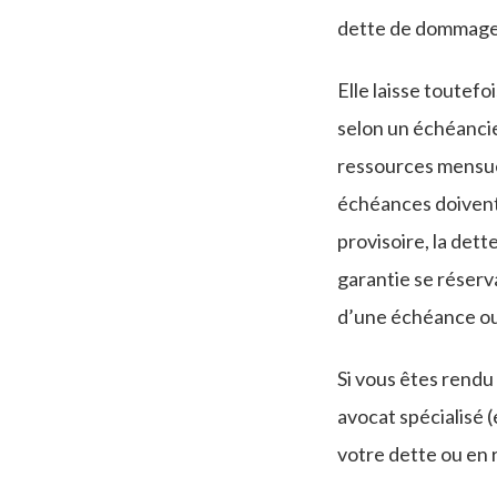
dette de dommages 
Elle laisse toutefo
selon un échéancie
ressources mensuell
échéances doivent
provisoire, la det
garantie se réserv
d’une échéance ou
Si vous êtes rendu
avocat spécialisé (
votre dette ou en 