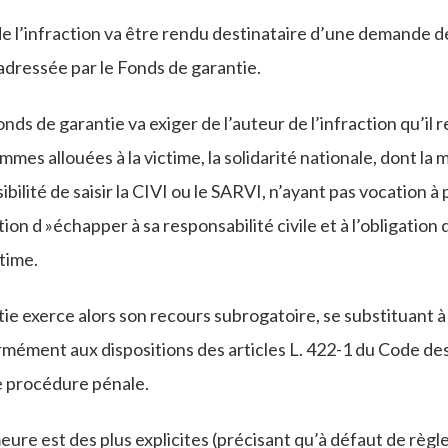
 de l’infraction va être rendu destinataire d’une demande 
dressée par le Fonds de garantie.
nds de garantie va exiger de l’auteur de l’infraction qu’il
ommes allouées à la victime, la solidarité nationale, dont la
ssibilité de saisir la CIVI ou le SARVI, n’ayant pas vocation 
tion d »échapper à sa responsabilité civile et à l’obligation 
ctime.
ie exerce alors son recours subrogatoire, se substituant à 
ormément aux dispositions des articles L. 422-1 du Code de
 procédure pénale.
ure est des plus explicites (précisant qu’à défaut de règl