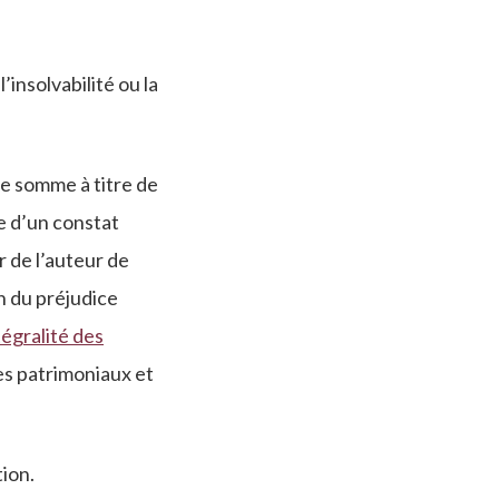
’insolvabilité ou la
ne somme à titre de
e d’un constat
r de l’auteur de
n du préjudice
tégralité des
ces patrimoniaux et
tion.