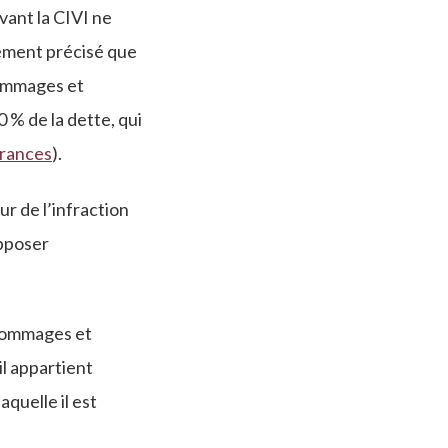
vant la CIVI ne
lement précisé que
dommages et
 % de la dette, qui
urances
).
ur de l’infraction
opposer
s dommages et
il appartient
aquelle il est