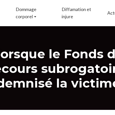
Dommage
Diffamation et
Act
corporel
injure
lorsque le Fonds 
ecours subrogatoir
demnisé la victim