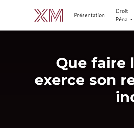
Droit
Présentation
Pénal
Que faire 
exerce son r
in